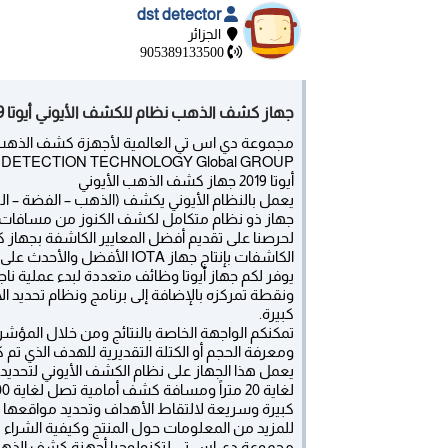
dst detector
الجزائر
905389133500
جهاز كشف الذهب نظام للكشف الأيوني أيوتا 2019 - istanbul
مجموعة دي اس تي العالمية لأجهزة كشف الذهب و
 DETECTION TECHNOLOGY Global GROUP
أيوتا 2019 جهاز كشف الذهب الأيوني
يعمل بالنظام الأيوني يكشف (الذهب – الفضة – البرون
جهاز ذو نظام متكامل لكشف الكنوز من مسافات بع
لحرصنا على تقديم أفضل المعايير الكاشفة بجهاز 
الكاشفات بإنتاج جهاز IOTA الأفضل والأحدث على الإطلاق بين أجهزة الكشف بنظام الإستشعار عن بعد الأيوني.
يوفر لكم جهاز أيوتا وظائف متعددة لبدء عملية 
ونقطة تمركزه بالإضافة إلى برنامج ونظام تحديد 
كبيرة.
ومعرفة الحجم أو الكتلة التقديرية للهدف الذي تم
يعمل هذا الجهاز على نظام الكشف الأيوني لتحديد
كبيرة وسريعة لالتقاط الأهداف وتحديد مواقعها مع 
للمزيد من المعلومات حول المنتج وكيفية الشراء 
مجموعة دي اس تي لتكنولوجيا أجهزة كشف الذهب و