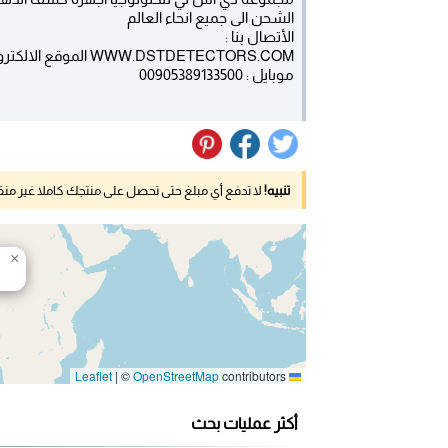
الشحن الى جميع انحاء العالم
الأتصال بنا :
WWW.DSTDETECTORS.COM الموقع الالكتروني :
موبايل : 00905389133500
تنبيه!
لا تدفع أي مبلغ حتى تحصل على منتجك كاملا غير م
×
|
©
OpenStreetMap
contributors
Leaflet
أكثر عمليات بحث