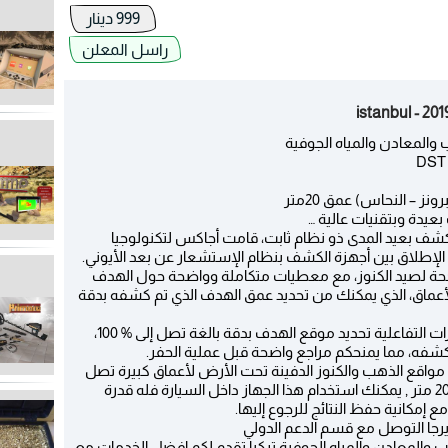
999 دينار
راسل المعلن
المعادن والمياه الجوفية
DST
ز – النحاس) عمق 20متر
يدة وبتقنيات عالية …
كشف بعيد المدى ذو نظام ثابت، قامت أجاكس لتكنولوجيا
ناجحة لصيد الكنوز، مع معطيات متكاملة وواضحة حول الهدف
الأعماق، الذي يمكنك من تحديد عمق الهدف الذي تم كشفه بدقة
تمكنكم الواجهة الخاصة بالنتائج ومن خلال المؤشرات التفاعلية تحديد موقع الهدف بدقة بالغة تصل إلى % 100،
 كشفه، مما يمنحكم مراجع واضحة قبل عملية الحفر.
 مواقع الذهب والكنوز الدفينة تحت الأرض لأعماق كبيرة تصل
لغاية 20 متراً ومسافة كشف أمامية تصل لغاية 200 متر , يمكنك استخدام هذا الجهاز داخل السيارة فله قدرة
إمكانية حفظ النتائج للرجوع إليها.
يرجا التوصل مع قسم الدعم الدولي
المعادن والمياه الجوفية تركيا تقدم لكم افضل الخدمات مع