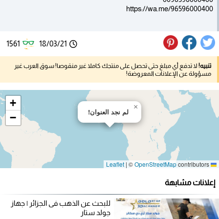
https://wa.me/96596000400
1561
18/03/21
تنبيه!
لا تدفع أي مبلغ حتى تحصل على منتجك كاملا غير منقوصا! سوق العرب غير
مسؤولة عن الإعلانات المعروضة!
+
×
لم نجد العنوان!
−
|
©
OpenStreetMap
contributors
Leaflet
إعلانات مشابهة
للبحث عن الذهب فى الجزائر | جهاز
جولد ستار