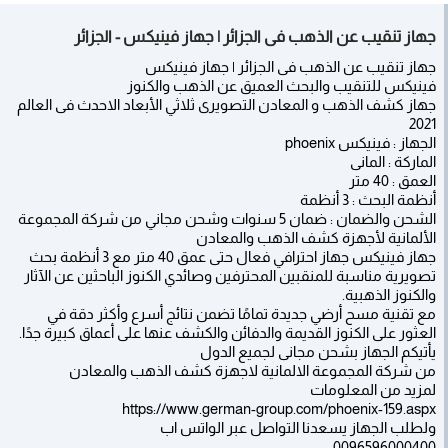
جهاز تنقيب عن الذهب فى الجزائر | جهاز فينيكس - الجزائر
جهاز تنقيب عن الذهب فى الجزائر | جهاز فينيكس
فينيكس للتنقيب والبحث العميق عن الذهب والكنوز
جهاز كشف الذهب و المعادن التصويرى ثلاثي الأبعاد الاحدث فى العالم
2021
الجهاز : فينيكس phoenix
الماركة : المانى
العمق : 40 متر
أنظمة البحث : 3 أنظمة
الشحن والضمان : ضمان 5 سنوات وشحن مجاني من شركة المجموعة
الألمانية لأجهزة كشف الذهب والمعادن
جهاز فينيكس جهاز احترافي فعال حتى عمق 40 متر مع 3 أنظمة بحث
تصويرية مناسبة للمنقبين المحترفين وصائدي الكنوز الباحثين عن الآثار
والكنوز الذهبية.
مع تقنية مسح أرضي جديدة تمامًا تضمن نتائج أسرع وأكثر دقة في
العثور على الكنوز القديمة والدفائن والكشف عنها على أعماق كبيرة جدًا.
يأتيكم الجهاز بشحن مجانى لجميع الدول
من شركة المجموعة الالمانية لاجهزة كشف الذهب والمعادن
لمزيد من المعلومات
https://www.german-group.com/phoenix-159.aspx
ولطلب الجهاز يسعدنا التواصل عبر الواتس اب
0096596000400