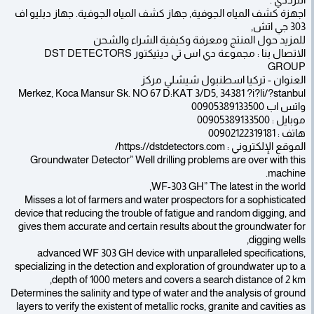
اجهزة كشف المياه الجوفية, جهاز كشف المياه الجوفية. جهاز دبليو اف
303 جي اتش,
للمزيد حول المنتج ومعرفة وكيفية الشراء والشحن
الاتصال بنا : مجموعة دي اس تي ديتيكتور DST DETECTORS
GROUP
العنوان - تركيا اسطنبول شيشلي مركز
Merkez, Koca Mansur Sk. NO 67 D:KAT 3/D5, 34381 ?i?li/?stanbul
واتس اب 00905389133500
موبايل : 00905389133500
هاتف : 00902122319181
الموقع الإلكتروني : https://dstdetectors.com/
Groundwater Detector” Well drilling problems are over with this
machine.
WF-303 GH” The latest in the world,
Misses a lot of farmers and water prospectors for a sophisticated
device that reducing the trouble of fatigue and random digging, and
gives them accurate and certain results about the groundwater for
digging wells,
advanced WF 303 GH device with unparalleled specifications,
specializing in the detection and exploration of groundwater up to a
depth of 1000 meters and covers a search distance of 2 km,
Determines the salinity and type of water and the analysis of ground
layers to verify the existent of metallic rocks, granite and cavities as