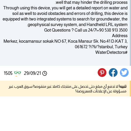
well that may hinder the drilling process.
Through using this device, you will get a detailed report on water and
soil as well to avoid obstacles and errors of drilling, this device is
equipped with two integrated systems to search for groundwater, the
geophysical survey system, and Handheld LRL system.
Got Questions ? Call us 24/7!+90 538 913 3500
Address
Merkez, kocamansur sokak NO 67, Koca Mansur Sk. No:41 D:KAT 3,
061672 ?i?li/?stanbul, Turkey
#WaterDetectors
1505
29/09/21
تنبيه!
لا تدفع أي مبلغ حتى تحصل على منتجك كاملا غير منقوصا! سوق العرب غير
مسؤولة عن الإعلانات المعروضة!