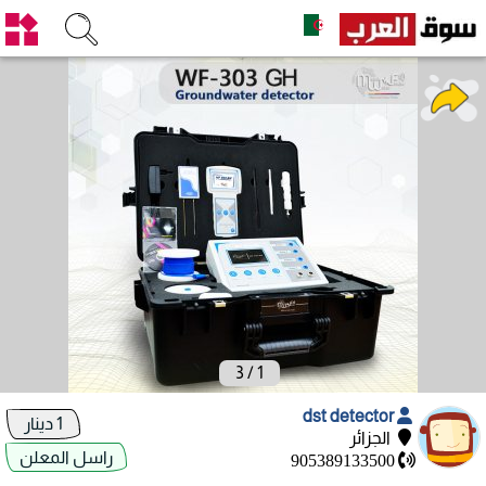
3
/
1
dst detector
1 دينار
الجزائر
راسل المعلن
905389133500