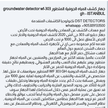
جهاز كشف المياه الجوفية المتطور groundwater detector wf-303
gh - ISTANBUL
DST DETECTORS تكنولوجيا الكاشفات المتقدمة
whatsapp: +905389133500
لبيع معدات الكشف عن المعادن والمياه الجوفية تحت الأرض
جهاز دبليو اف 303 جي اتش 2020 لكشف لمياه الجوفية والابار تحت
الارض لأعماق تصل الى 1000 م تحت الارض
تقدمه لكم مجموعة دس اي تي لأجهزة كشف المياه والمعادن مع
خدمات الشحن لجميع دول العالم
انتهت مشاكل حفر الآبار مع هذا الجهاز.
الأحدث عالمياً, يفتقد الكثير من المزارعين والمنقبين عن المياه لجهاز
متطور يوفر عليهم عناء التعب والحفر العشوائي, ويعطيهم نتائج دقيقة
ومؤكدة حول المياه الجوفية للحفر عن الآبار
جهاز كشف المياه الجوفية WF 303 GH المتطور بمواصفات لا مثيل لها,
متخصص في الكشف والتنقيب عن المياه الجوفية لغاية عمق 1000 متر
ويغطي مسافة بحث 2 كم, يحدد ملوحة المياه ونوعها وتحليل طبقات
التربة للتأكد من وجود الصخور الفلزية والجرانيت والتجاويف كذلك والتي
قد تعيق من عملية الحفر, فمن خلال استخدامك لهذا الجهاز سوف
تحصل على تقرير مفصل حول المياه والتربة أيضاً لتجنب عوائق وأخطاء
الحفر, تم تزويد هذا الجهاز بنظامين متكاملين للبحث عن المياه الجوفية ,
نظام المسح والسبر الجيوفيزيائي الكهربائي , ونظام الاستشعار عن بعد
الترددي .