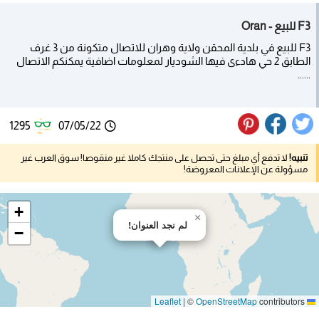
F3 للبيع - Oran
F3 للبيع في بلدية المحقن ولاية وهران للاتصال متكونة من 3 غرف
الطابق 2 حي هادءى فيها الشوديار لمعلومات اضافية يمكنكم الاتصال
......
1295
07/05/22
تنبيه!
لا تدفع أي مبلغ حتى تحصل على منتجك كاملا غير منقوصا! سوق العرب غير
مسؤولة عن الإعلانات المعروضة!
+
×
لم نجد العنوان!
−
|
©
OpenStreetMap
contributors
Leaflet