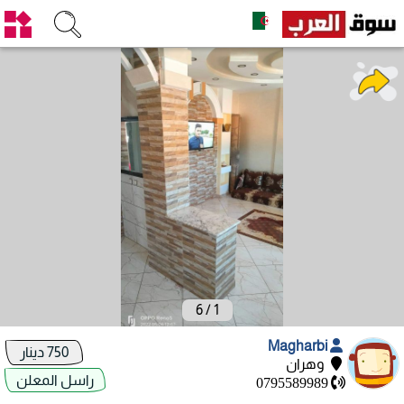
6
/
1
Magharbi
750 دينار
وهران
راسل المعلن
0795589989