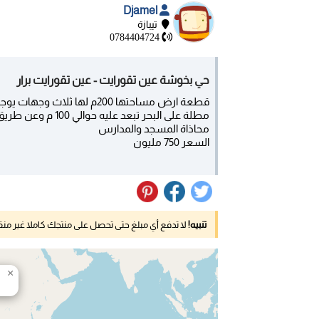
Djamel
تيبازة
0784404724
حي بخوشة عين تقورايت - عين تقورايت برار
قطعة ارض مساحتها 200م لها ثلاث وجهات يوجد فيها ماء كهرباء و غاز وقنوات صرف الصحي
مطلة على البحر تبعد عليه حوالي 100 م وعن طريق الرئيسي 20م
محاذاة المسجد والمدارس
السعر 750 مليون
تنبيه!
لا تدفع أي مبلغ حتى تحصل على منتجك كاملا غير م
×