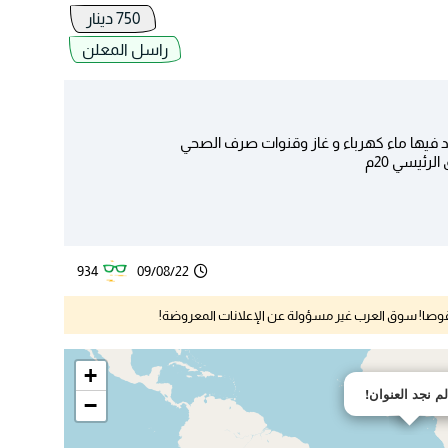
750 دينار
راسل المعلن
934
09/08/22
نقوصا! سوق العرب غير مسؤولة عن الإعلانات المعروضة!
+
لم نجد العنوان!
−