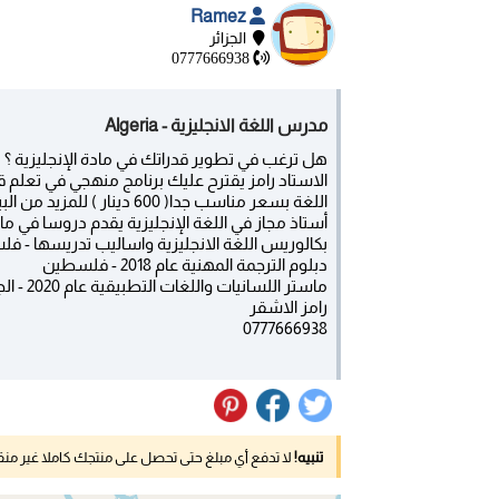
Ramez
الجزائر
0777666938
مدرس اللغة الانجليزية - Algeria
هل ترغب في تطوير قدراتك في مادة الإنجليزية ؟ 
الاستاد رامز يقترح عليك برنامج منهجي في تعلم 
اللغة بسعر مناسب جدا( 600 دينار ) للمزيد من البيانات يرجى الاتصال على هذا الرقم ( 0777666938)
أستاذ مجاز في اللغة الإنجليزية يقدم دروسا في ما
بكالوريس اللغة الانجليزية واساليب تدريسها - فلسطي
دبلوم الترجمة المهنية عام 2018 - فلسطين
ماستر اللسانيات واللغات التطبيقية عام 2020 - الجزائر
رامز الاشقر
0777666938
تنبيه!
لا تدفع أي مبلغ حتى تحصل على منتجك كاملا غير م