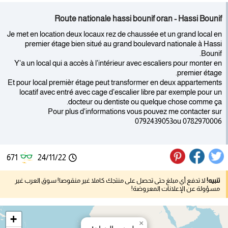
Route nationale hassi bounif oran - Hassi Bounif
Je met en location deux locaux rez de chaussée et un grand local en
premier étage bien situé au grand boulevard nationale à Hassi
Bounif.
Y'a un local qui a accès à l'intérieur avec escaliers pour monter en
premier étage.
Et pour local premièr étage peut transformer en deux appartements
locatif avec entré avec cage d'escalier libre par exemple pour un
docteur ou dentiste ou quelque chose comme ça.
Pour plus d'informations vous pouvez me contacter sur
0792439053ou 0782970006
671
24/11/22
تنبيه!
لا تدفع أي مبلغ حتى تحصل على منتجك كاملا غير منقوصا! سوق العرب غير
مسؤولة عن الإعلانات المعروضة!
+
×