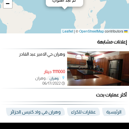
لم نجد العنوان!
−
|
©
OpenStreetMap
contributors
Leaflet
إعلانات مشابهة
وهران حي الامير عبد القادر
1111000 دينار
، وهران
وهران
06/17/2022
أكثر عمليات بحث
الرئيسية
عقارات للكراء
وهران في واد كنيس الجزائر