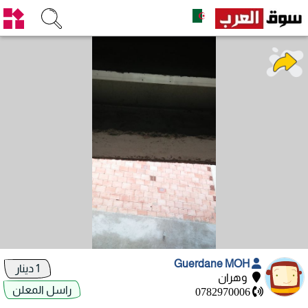
Guerdane MOH
1 دينار
وهران
راسل المعلن
0782970006