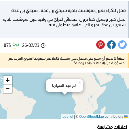
محل للكراء بعين تموشنت بلدية سيدي بن عدة - سيدي بن عدة
محل كبير وجميل كما ترون اصدقائي اعزائ في ولاية عين تموشنت بلدية
سيدي بن عدة نيمرو تاعي هاهو عيطولي فيه
875
26/02/23
تنبيه!
لا تدفع أي مبلغ حتى تحصل على منتجك كاملا غير منقوصا! سوق العرب غير
مسؤولة عن الإعلانات المعروضة!
+
×
لم نجد العنوان!
−
|
©
OpenStreetMap
contributors
Leaflet
إعلانات مشابهة