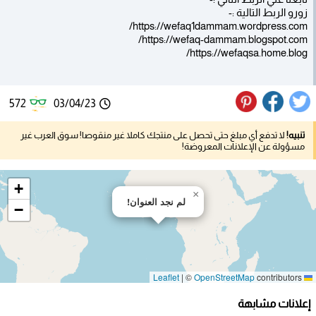
زورو الربط التالية :-
https://wefaq1dammam.wordpress.com/
https://wefaq-dammam.blogspot.com/
https://wefaqsa.home.blog/
572
03/04/23
تنبيه!
لا تدفع أي مبلغ حتى تحصل على منتجك كاملا غير منقوصا! سوق العرب غير
مسؤولة عن الإعلانات المعروضة!
+
×
لم نجد العنوان!
−
|
©
OpenStreetMap
contributors
Leaflet
إعلانات مشابهة