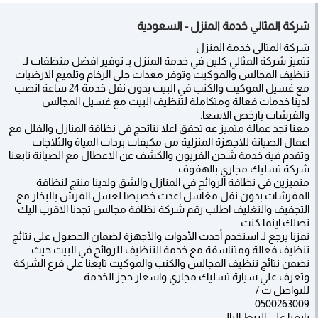
شركة المثالي خدمة المنزل - السعودية
شركة المثالي خدمة المنزل
تتميز شركة المثالي كلين في خدمة المنزل بـ توفير افضل منظفات لـ
تنظيف المجالس والموكيت وتوفر معدات جلي الرخام وتلميع الارضيات
مع غسيل الموكيت والكنب في البيت بدون نقل خدمة 24 ساعة اتصب
لدينا خدمات فعالة ومتكاملة لتنظيف البيت مع غسيل المجالس
والفرشات بارخص الاسعا.
معنا تجد عمالة متميز عه تحقق اعلا نتائحج في نظافة المنازل والفلل مع
اعمال الصيانة للاجهزة المنزلية من مكيفات بردات المياة والثلاجات
وتقدم فية خدمة شحن الفريون والكشف عن الاعطال مع الصيانة تابعنا
شركة تسليك مجاري بالهفوف .
متميزين في نظافة الروائح في المنازل والشق ولدينا منتج لنظافة
المفرشات بدون نقل مغاسل اعدت خصيصا لعسل الفرش بالبخار مع
التجفيف والتغليف اطلب رقم شركة نظافة مجالس تجدنا الاقرب اليك
نصلك اينما كنت .
تمزنا يرجع لـ استخدم أحدث الأدوات والأجهزة لضمان الحصول على نتائج
تنظيف فعالة ومتناسقة مع خدمة التنظيف للروائح في البيت حيث
نضمن نتائج تنظيف المجالس والكنب والموكيت تابعنا علي فرع الشركة
وتعرف علي سيارة تسليك مجاري واسعار حجز الخدمة .
للتواصل ت /
0500263009
تابعنا علي الربط التالي :-