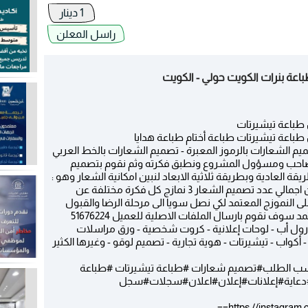
1 دينار
راسل المعلن
طباعة تيشيرتات
اعة تيشيرتات طباعة أختام طباعة هدايا
م الشعارات بالرموز المعبرة - تصميم الشعارات بالخط العربي
 صاحب ومسؤول المشروع ونطبق فكرته وثم نقوم بتصميم
 العادية وبطريقة ثلاثية الابعاد لنبين امكانية الشعار وهو :
محفور وبارز ومطلي بالدهب والفضة وبذلك يكون اجمالي عدد تصميم الشعار 3 نمازج كل فكرة مختلفة عن
لى النموزج المعتمد لكي نصل سويا الى مرحلة الرضا والقبول
وف نقوم بارسال الملفات الاصلية للعميل 51676224
 رول أب - لوحات إعلانية - كروت شخصية - ورق مراسلات
أكواب - تيشيرتات - هوية تجارية - تصميم لوقو - وغيرها الكثير
سب الطلب#تصميم شعارات #طباعة تيشيرتات #طباعة
#دعاية#إعلانات#إعلان#اعلان#سجلات#سجل
https://instagra