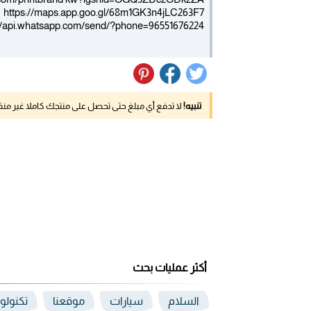
https://maps.app.goo.gl/68m1GK3n4jLC263F7
://api.whatsapp.com/send/?phone=96551676224
تنبيه!
لا تدفع أي مبلغ حتى تحصل على منتجك كاملا غير م
أكثر عمليات بحث
السلام
سيارات
موقعنا
تكنولو