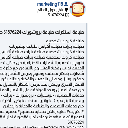
marketing118
باقي دول العالم
51676224
طباعة استكرات طباعة بروشورات 51676224 طباعة بنرات الكويت حولي - الكويت
طباعة كروت شخصيه
طباعة بنرات طباعة أكياس طباعة تيشيرتات
طباعة كروت شخصيه طباعة بنرات طباعة أكياس 
طباعة كروت شخصيه طباعة بنرات طباعة أكياس طب
نقوم ب تصميم الشعارات الاحترافية من خلال تصمي
الحديث ندرس فكرة المشروع بالتعاون مع فكرة
شعارات بافكار مختلفة ونقوم بعرض الشعار بالطريقة
الافكار الاخرى ويمكن بعد عرض الافكار بالتعديل ع
من جهة العميل وبعد الموافقه على الشعار المعتمد س
خدمات التصميم : -بوسترات - بروشورات - بنرات -
رسمية (ليتر هيد ) - فواتير - سندات قبض - أظرف - 
من خدمات التصميم والطباعة والدعاية والإعلان
#الكويت#دعاية إعلان#دعايه#تصميم#تصميم ح
تصوير#تصميم #مطبوعات تجارية#هوية تجارية 
51676224
m.com/printbrand kw?igshid=OGQ5ZDc2ODk2ZA==