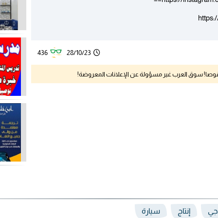
https
436
28/10/23
نقوصا! سوق العرب غير مسؤولة عن الإعلانات المعروضة!
جي
إنتاج
سيارة