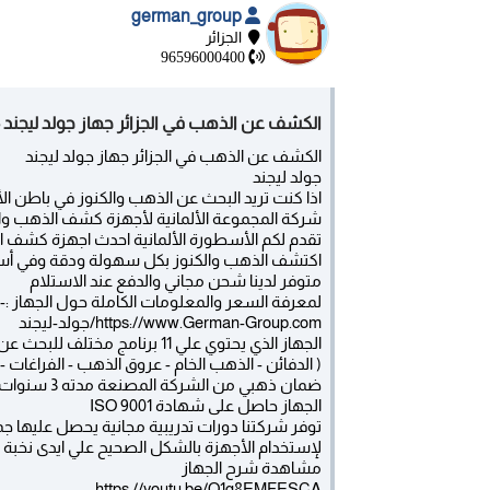
german_group
الجزائر
96596000400
الكشف عن الذهب في الجزائر جهاز جولد ليجند - ا
الكشف عن الذهب في الجزائر جهاز جولد ليجند
جولد ليجند
اذا كنت تريد البحث عن الذهب والكنوز في باطن ال
شركة المجموعة الألمانية لأجهزة كشف الذهب و
تقدم لكم الأسطورة الألمانية احدث اجهزة كشف 
اكتشف الذهب والكنوز بكل سهولة ودقة وفي أ
متوفر لدينا شحن مجاني والدفع عند الاستلام
لمعرفة السعر والمعلومات الكاملة حول الجهاز :-
https://www.German-Group.com/جولد-ليجند
الجهاز الذي يحتوي علي 11 برنامج مختلف للبحث عن الأهداف منها :-
( الدفائن - الذهب الخام - عروق الذهب - الفراغات -
ضمان ذهبي من الشركة المصنعة مدته 3 سنوات وشحن مجانى لجميع الدول
الجهاز حاصل على شهادة ISO 9001
توفر شركتنا دورات تدريبية مجانية يحصل عليها جمي
لإستخدام الأجهزة بالشكل الصحيح علي ايدى نخب
مشاهدة شرح الجهاز
https://youtu.be/O1g8EMFESCA