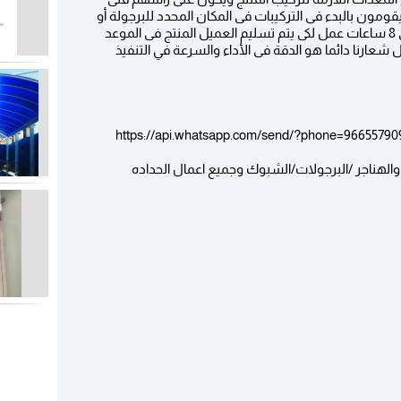
ون بالبدء فى التركيبات فى المكان المحدد للبرجولة أو
المنتج ولا يطول عملهم فى التركيبات أثر من 6 إلى 8 ساعات عمل لكى يتم تسليم العميل المنتج فى الموعد
عارنا دائما هو الدقة فى الأداء والسرعة في التنفيذ
https://api.whatsapp.com/send/?phone=9665579
لهناجر /البرجولات/الشبوك وجميع اعمال الحداده