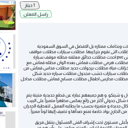
1 دينار
راسل المعلن
ت وبخامات ممتازه بل الافضل في السوق السعودية
سيارات قوسي من الكسان مظلات جلسات قماش pvc احدث مظلات حدائق معلقه مظله موقف سيارة
ظلات هرمي مظلات قماش بعده الوان مظله قماش مع
انات مياة مظلات برجولات حديد مظلات مداس قماش من
 مظلات سيارات خشب مجدول مظلات سياره حديد شكل
رمي pvc مظلات شراعي مظلات مدارس اطفال مظلات مسابح قماش مظلات مداخل
اول و شينكو. و هم جميعهم عبارة عن قطع حديدية متينة يتم
شكل جدولي أكثر من رائع يعكس مظهراً متميزاً على البيت
شكال جديدة و متميزة بحسب ما يطلبه العميل, لتغطية الجدران
ن الخارج بواد خاصة تمنع صدأها و تضيف إليها لوناً مميزاً .
ت بأعلى مستوى تحت إشراف الفنى المسئول ينتقل فريق
 المعدات اللازمة لتركيب المنتج ويكون على رأسهم فنى