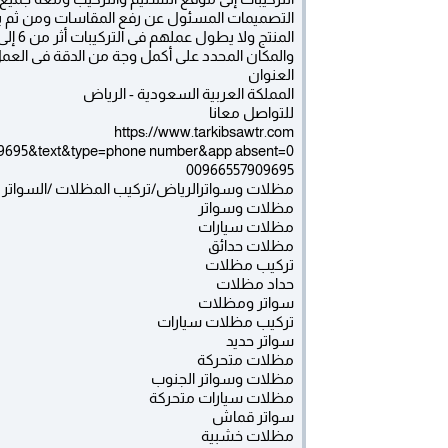
التصميمات المسئول عن رفع المقاسات ومن ثم يقوم
والمكان المحدد على أكمل وجة من الدقة فى العمل ش
العنوان
المملكة العربية السعودية - الرياض
للتواصل معانا
https://www.tarkibsawtr.com
09695&text&type=phone number&app absent=0
00966557909695
مظلات وسواترالرياض/تركيب المظلات /السواتر وا
مظلات وسواتر
مظلات سيارات
مظلات حدائق
تركيب مظلات
حداد مظلات
سواتر ومظلات
تركيب مظلات سيارات
سواتر حديد
مظلات متحركة
مظلات وسواتر الجنوب
مظلات سيارات متحركة
سواتر قماش
مظلات خشبية