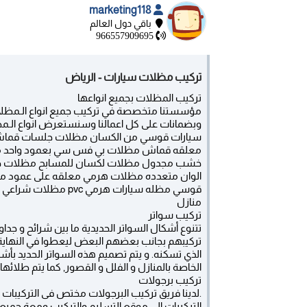
marketing118
باقي دول العالم
966557909695
تركيب مظلات سيارات - الرياض
تركيب المظلات بجميع انواعها
مؤسستنا متخصصة في تركيب جميع انواع الـمظلا
معلقه قماش مظلات بي فس سي بعمود واحد م
خشب مجدول مظلات لكسان للمسابح مظلات خز
الوان متعدده مظلات هرمي معلقه على عمود‫‬
قوسي مظله سيارات ه
منازل
تركيب سواتر
تتنوع أشكال السواتر الحديدية ما بين شرائح و جد
تركيبهم بجانب بعضهم البعض ليعطوا في النهاية 
الذي تسكنه. و يتم تصميم هذه السواتر الحديد بأ
الخاصة بالمنازل و الفلل و القصور, كما يتم طلائها م
تركيب برجولات
.لدينا فريق تركيب البرجولات مختص فى التركيبا
التركيبات إلى موقع التسليم والتركيب ومعة جميع