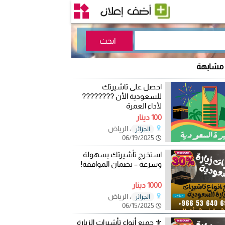
 مشابهة
احصل على تاشيرتك
للسعودية الأن ????????
لأداء العمرة
100 دينار
، الرياض
الجزائر
06/19/2025
استخرج تأشيرتك بسهولة
وسرعة – بضمان الموافقة!
1000 دينار
، الرياض
الجزائر
06/15/2025
⚜️ جميع أنواع تأشيرات الزيارة