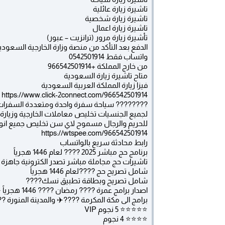
تاشيرة زيارة عائلية
تاشيرة زيارة شخصية
تاشيرة زيارة اعمال
تأشيرة زيارة مرور (ترانزيت – عبور)
الدفع بعد التأكد من منصة وزارة الخارجية السعودي
واتساب فقط 0542501914
من خارج المملكة +966542501914
متاح تاشيرة زيارة السعودية
فيزا زيارة المملكة العربية السعودية
https://www.click-2connect.com/966542501914
???????? سياحة سفرة واحدة ومتعددة السفرات
لجميع الجنسيات تخليص معاملات الخارجية وزيارة ش
للحريم والرجال مسموح لاي سن تخليص جميع انواع ا
https://wtspee.com/966542501914
رابط محادثة سريع بالواتساب
برنامج حج مباشر 2025 ???? لعام 1446 هجرياً
تاشيرات حج مجاملة مباشر تصدر الكترونية جاهزة
شامل تصريح حج ????لعام 1446 هجرياً
شامل تصريح وبطاقة تطبيق نسك????
اصدار برامج عمرة ???? رمضان ???? 1446 هجرياً ✈️????
برامج الى مكة المكرمة ????✈️ والمدينة المنورة ?
⭐️⭐️⭐️⭐️⭐️ 5 نجوم VIP
⭐️⭐️⭐️⭐️ 4 نجوم