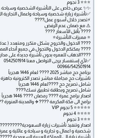
⭐️⭐️⭐️ 3 نجوم
✨✨ عرض خاص على التأشيرة الشخصية وسياحة واع
✅تأشيرة زيارة شخصية وسياحة واعمال التجارية الى السعود
⚡️تصدر خلال أسبوع عمل????
⚠️ مع ضمان عدم الرفض
???? بأقل الأسعار ????
⭐ مميزات التأشيرة⭐
???? الدخول والخروج بشكل متكرر ومتعدد ( عد
???? يمكنكم الدخول والتجول في جميع أنحاء المم
????الذهاب للعمره بدون تأشيرة جديدة على مدار 
✅لأي إستفسار يرجى التواصل معنا 0542501914
00966/542501914
برنامج حج مباشر 2025 ???? لعام 1446 هجرياً
تاشيرات حج مجاملة مباشر تصدر الكترونية جاهزة
شامل تصريح حج ????لعام 1446 هجرياً
شامل تصريح وبطاقة تطبيق نسك????
اصدار برامج عمرة ???? رمضان ???? 1446 هجرياً ✈️????
برامج الى مكة المكرمة ????✈️ والمدينة المنورة ?
⭐️⭐️⭐️⭐️⭐️ 5 نجوم VIP
⭐️⭐️⭐️⭐️ 4 نجوم
⭐️⭐️⭐️ 3 نجوم
اصدار وتنفيذ تأشيرات زيارة السعودية?????????
شخصية و اعمال و تجارية و سياحة و عائلية و عمرة
تأشيرة زيارة الى المملكة العربية السعودية ?????