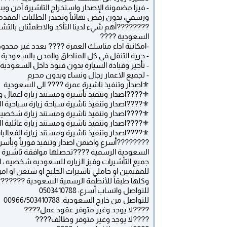
- فيزا مضمونة الإصدار واستخراج التاشيرة آمن و
ورسمي، بدون رفض نهائياً ونصدر الطلبات المقدمة ا
????????أهم شيء لدينا التأكد والاطمئنان بالتش
السعودية ????
-امكانية اداء مناسك العمرة ???? بعدد غير محدود
- حرية التنقل في كل المناطق والمدن بالسعودية
- تأجير وقيادة السيارة بدون قيود داخل السعودية
- لجميع الاعمار رجال ونساء وبدون محرم
⚜️اصدار وتنفيذ تاشيرة عمرة ???? الى السعودية
⚜️????اصدار وتنفيذ تأشيرة ومستند زيارة اعمال و
⚜️????اصدار وتنفيذ تاشيرة سياحة زيارة سياحية ا
⚜️????اصدار وتنفيذ تاشيرة ومستند زيارة شخصية
⚜️????اصدار وتنفيذ تاشيرة ومستند زيارة عائلية 
⚜️????اصدار وتنفيذ تاشيرة ومستند زيارة الفعال
????????أسرع واضمن اصدار وتنفيذ فورياً وبأسرع
السعودية الرسمية ????تحصلها موافقة تاشيرة خ
جميع التأشيرات وفيز الزياره للسعوديه شخصيه ، اعما
للمقيمين او حاملي تاشيرات الخليج او شنغن او امريكا
وكلها طبقاً للأنظمة الرسمية السعودية ??????
للتواصل واتساب أسرع: 0503410788
للتواصل من خارج السعودية: 00966/503410788
????لا يوجد وغير متوفر عقود عمل????
????لا يوجد وغير متوفر وظائف????