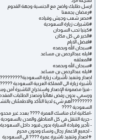
لسرعة الرد
ارسل طلبك واضح مع الجنسية وجهة القدوم
#رمضان يجمعنا
#مصر شعب وجيش وقياده
#تاشيرات زيارة السعودية
#كينيا تحب السودان
#الخير في كل مكان
#افضل الايام
#سبحان الله وبحمده
#ليله عبدالرحمن بن مساعد
#المعلقه
#سبحان الله وبحمده
#ليله عبدالرحمن بن مساعد
اصدار وتنفيذ تأشيرات زيارة السعودية??????????
تأشيرة زيارة الى المملكة العربية السعودية ?????
- فيزا مضمونة الإصدار واستخراج التاشيرة آمن و
ورسمي، بدون رفض نهائياً ونصدر الطلبات المقدمة ا
????????أهم شيء لدينا التأكد والاطمئنان بالتش
السعودية ????
-امكانية اداء مناسك العمرة ???? بعدد غير محدود
- حرية التنقل في كل المناطق والمدن بالسعودية
- تأجير وقيادة السيارة بدون قيود داخل السعودية
- لجميع الاعمار رجال ونساء وبدون محرم
⚜️اصدار وتنفيذ تاشيرة عمرة ???? الى السعودية